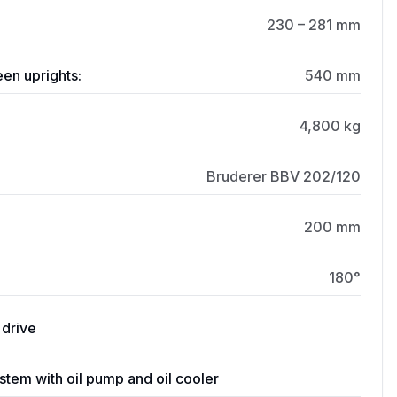
230 – 281 mm
en uprights:
540 mm
4,800 kg
Bruderer BBV 202/120
200 mm
180°
 drive
system with oil pump and oil cooler