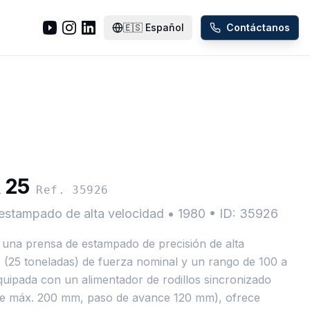
🇪🇸
Español
Contáctanos
 25
Ref. 35926
estampado de alta velocidad
•
1980
•
ID: 35926
na prensa de estampado de precisión de alta
 (25 toneladas) de fuerza nominal y un rango de 100 a
quipada con un alimentador de rodillos sincronizado
je máx. 200 mm, paso de avance 120 mm), ofrece