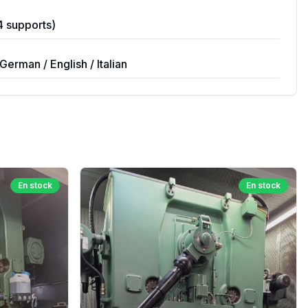
4 supports)
erman / English / Italian
En stock
En stock