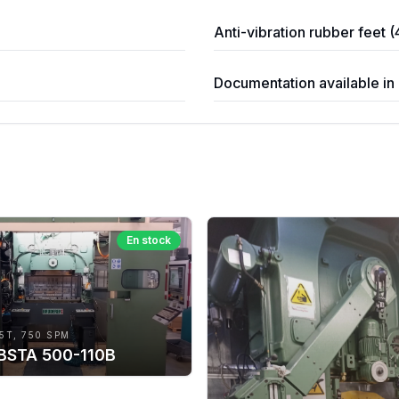
Anti-vibration rubber feet (
Documentation available in G
En stock
5T, 750 SPM
 BSTA 500-110B