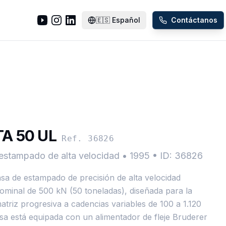
🇪🇸
Español
Contáctanos
A 50 UL
Ref. 36826
estampado de alta velocidad
•
1995
•
ID: 36826
a de estampado de precisión de alta velocidad
minal de 500 kN (50 toneladas), diseñada para la
triz progresiva a cadencias variables de 100 a 1.120
sa está equipada con un alimentador de fleje Bruderer