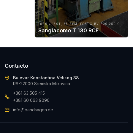
1996 • 130T, 55 SPM, FESTO BV 200 250 C
Sangiacomo T 130 RCE
Contacto
Bulevar Konstantina Velikog 38
RS-22000 Sremska Mitrovica
+381 63 505 415
+381 60 063 9090
info@bandsagen.de