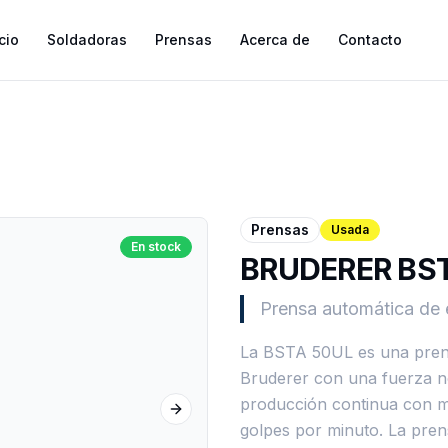
cio
Soldadoras
Prensas
Acerca de
Contacto
Prensas
Usada
En stock
BRUDERER BST
Prensa automática de 
La BSTA 50UL es una prens
Bruderer con una fuerza no
producción continua con ma
Next slide
golpes por minuto. La pren