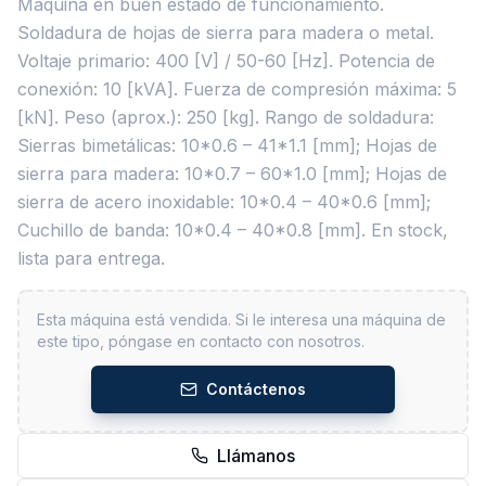
Máquina en buen estado de funcionamiento.
Soldadura de hojas de sierra para madera o metal.
Voltaje primario: 400 [V] / 50-60 [Hz]. Potencia de
conexión: 10 [kVA]. Fuerza de compresión máxima: 5
[kN]. Peso (aprox.): 250 [kg]. Rango de soldadura:
Sierras bimetálicas: 10*0.6 – 41*1.1 [mm]; Hojas de
sierra para madera: 10*0.7 – 60*1.0 [mm]; Hojas de
sierra de acero inoxidable: 10*0.4 – 40*0.6 [mm];
Cuchillo de banda: 10*0.4 – 40*0.8 [mm]. En stock,
lista para entrega.
Esta máquina está vendida. Si le interesa una máquina de
este tipo, póngase en contacto con nosotros.
Contáctenos
Llámanos