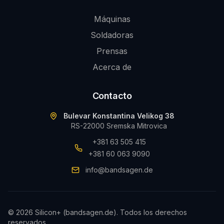
Máquinas
Soldadoras
Prensas
Acerca de
Contacto
Bulevar Konstantina Velikog 38
RS-22000 Sremska Mitrovica
+381 63 505 415
+381 60 063 9090
info@bandsagen.de
©
2026
Silicon+ (bandsagen.de).
Todos los derechos
reservados.