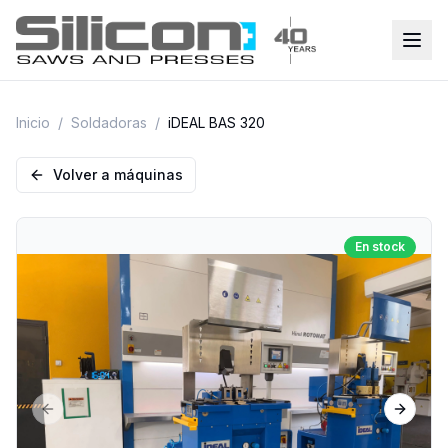
Inicio
/
Soldadoras
/
iDEAL BAS 320
Volver a máquinas
En stock
Previous slide
Next sl