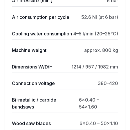
Air pressure (min.)
6 bar
Air consumption per cycle
52.6 Nl (at 6 bar)
Cooling water consumption
4–5 l/min (20–25°C)
Machine weight
approx. 800 kg
Dimensions W/D/H
1214 / 957 / 1982 mm
Connection voltage
380–420
Bi-metallic / carbide
6×0.40 –
bandsaws
54×1.60
Wood saw blades
6×0.40 – 50×1.10