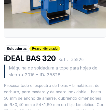
Soldadoras
Reacondicionada
iDEAL BAS 320
Ref. 35826
Máquina de soldadura a tope para hojas de
sierra
•
2016
•
ID: 35826
Procesa todo el espectro de hojas – bimetálicas, de
carburo, para madera y de acero inoxidable – hasta
50 mm de ancho de amarre, cubriendo dimensiones
de 6×0,40 mm a 54×1,60 mm en fleje bimetálico. Con