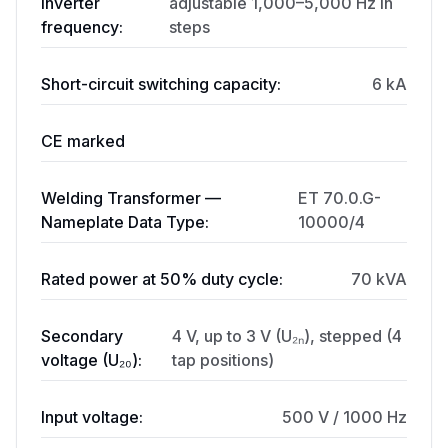
Inverter
adjustable 1,000–5,000 Hz in
frequency:
steps
Short-circuit switching capacity:
6 kA
CE marked
Welding Transformer —
ET 70.0.G-
Nameplate Data Type:
10000/4
Rated power at 50% duty cycle:
70 kVA
Secondary
4 V, up to 3 V (U₂ₙ), stepped (4
voltage (U₂₀):
tap positions)
Input voltage:
500 V / 1000 Hz