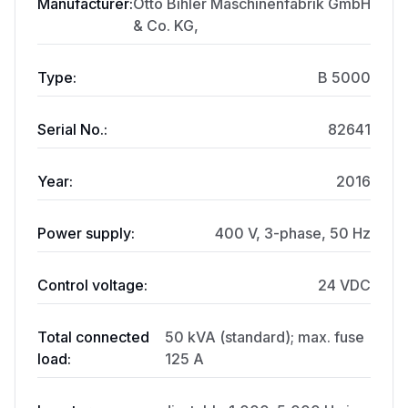
Manufacturer:
Otto Bihler Maschinenfabrik GmbH
& Co. KG,
Type:
B 5000
Serial No.:
82641
Year:
2016
Power supply:
400 V, 3-phase, 50 Hz
Control voltage:
24 VDC
Total connected
50 kVA (standard); max. fuse
load:
125 A