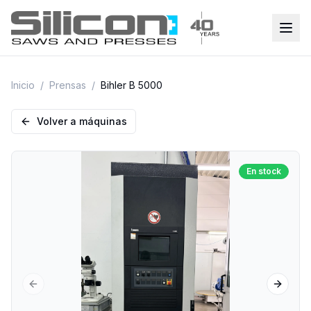
Inicio
/
Prensas
/
Bihler B 5000
Volver a máquinas
En stock
Previous slide
Next sl