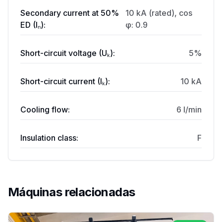
Secondary current at 50%
10 kA (rated), cos
ED (Iₙ):
φ: 0.9
Short-circuit voltage (Uₖ):
5%
Short-circuit current (Iₖ):
10 kA
Cooling flow:
6 l/min
Insulation class:
F
Máquinas relacionadas