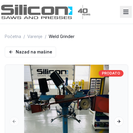
Početna
/
Varenje
/
Weld Grinder
Nazad na mašine
PRODATO
Previous slide
Next sl