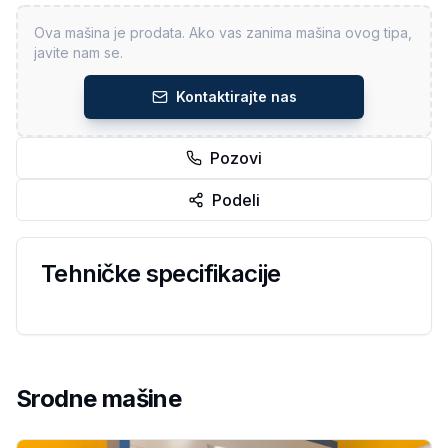
Ova mašina je prodata. Ako vas zanima mašina ovog tipa,
javite nam se.
Kontaktirajte nas
Pozovi
Podeli
Tehničke specifikacije
Srodne mašine