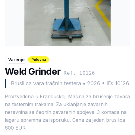
Varenje
Polovna
Weld Grinder
Ref. 10126
Brusilica vara tračnih testera
•
2026
•
ID: 10126
Proizvedeno u Francuskoj. Mašina za brušenje zavara
na testernim trakama. Za uklanjanje zavarnih
neravnina sa čeonih zavarenih spojeva. 3 komada na
lageru spremna za isporuku. Cena za jedan brusilica
600 EUR