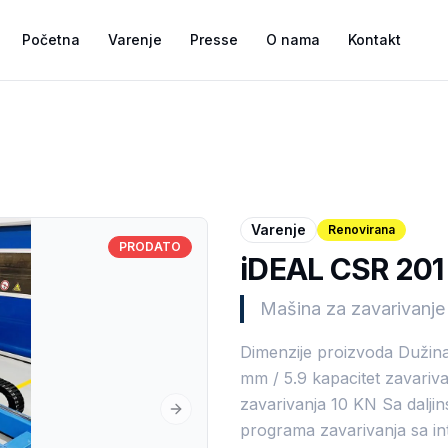
Početna
Varenje
Presse
O nama
Kontakt
Varenje
Renovirana
PRODATO
iDEAL CSR 201
Mašina za zavarivanje 
Dimenzije proizvoda Dužina
mm / 5.9 kapacitet zavariva
zavarivanja 10 KN Sa dalj
Next slide
programa zavarivanja sa in