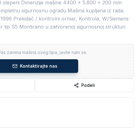
 180 stepeni Dimenzije mašine 4400 x 5.800 x 200 mm
kompletnu sigurnosnu ogradu Mašina kupljena iz rada.
1996 Prekidač / kontrolni ormar, Kontrola, W/Siemens
r tip S5 Montirano u zatvorenoj sigurnosnoj strukturi
as zanima mašina ovog tipa, javite nam se.
Kontaktirajte nas
Podeli