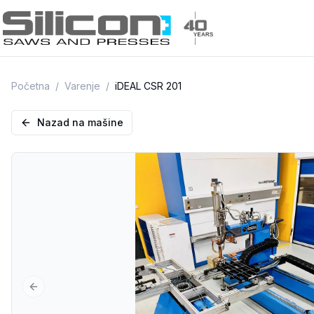
Početna
/
Varenje
/
iDEAL CSR 201
Nazad na mašine
Previous slide