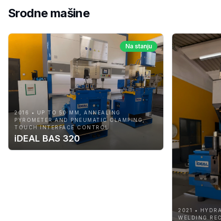
Srodne mašine
Na stanju
2016 • UP TO 50 MM, ANNEALING
PYROMETER AND PNEUMATIC CLAMPING,
TOUCH INTERFACE CONTROL
iDEAL BAS 320
2021 • HYDR
WELDING REC