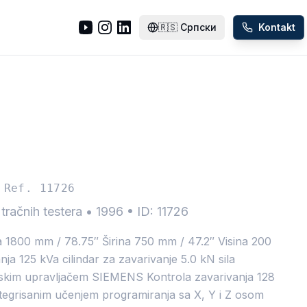
🇷🇸
Српски
Kontakt
Ref. 11726
tračnih testera
•
1996
•
ID: 11726
 1800 mm / 78.75″ Širina 750 mm / 47.2″ Visina 200
nja 125 kVa cilindar za zavarivanje 5.0 kN sila
inskim upravljačem SIEMENS Kontrola zavarivanja 128
tegrisanim učenjem programiranja sa X, Y i Z osom