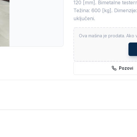
120 [mm]. Bimetalne tester
Težina: 600 [kg]. Dimenzij
uključeni.
Ova mašina je prodata. Ako v
Pozovi