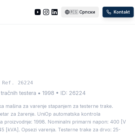
🇷🇸
Српски
Kontakt
Ref. 26224
tračnih testera
•
1998
•
ID: 26224
 mašina za varenje stapanjem za testerne trake.
metar za žarenje. UniOp automatska kontrola
a proizvodnje: 1998. Nominalni primarni napon: 400 [V
5 [kVA]. Opsezi varenja. Testerne trake za drvo: 25-