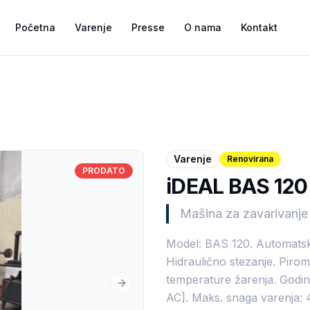
Početna
Varenje
Presse
O nama
Kontakt
Varenje
Renovirana
PRODATO
iDEAL BAS 120
Mašina za zavarivanje 
Model: BAS 120. Automatska
Hidraulično stezanje. Piro
temperature žarenja. Godin
Next slide
AC]. Maks. snaga varenja: 4