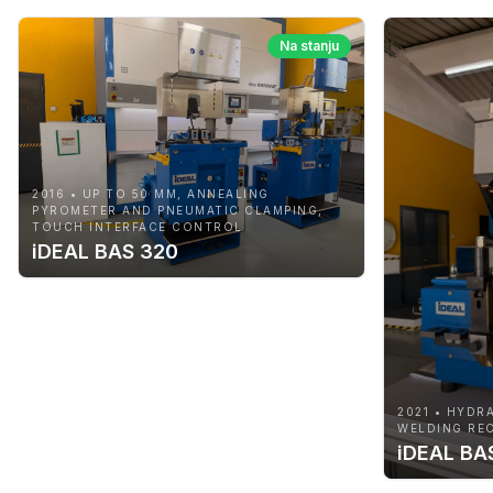
Na stanju
2016 • UP TO 50 MM, ANNEALING
PYROMETER AND PNEUMATIC CLAMPING,
TOUCH INTERFACE CONTROL
iDEAL BAS 320
2021 • HYDR
WELDING REC
iDEAL BA