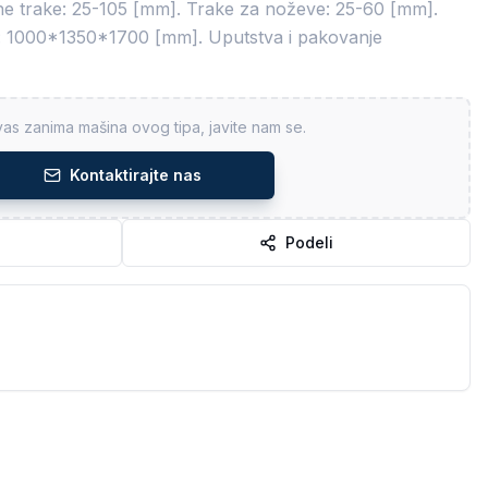
ne trake: 25-105 [mm]. Trake za noževe: 25-60 [mm].
e: 1000*1350*1700 [mm]. Uputstva i pakovanje
as zanima mašina ovog tipa, javite nam se.
Kontaktirajte nas
Podeli