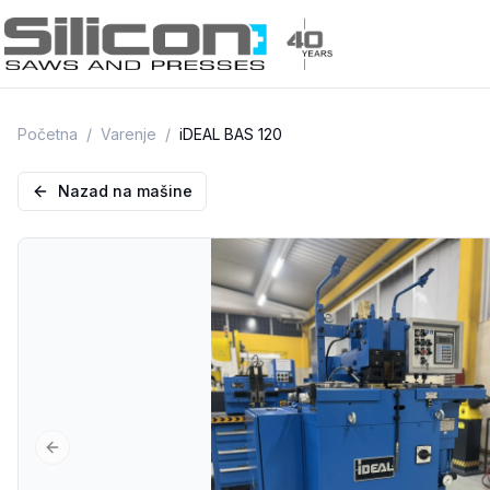
Početna
/
Varenje
/
iDEAL BAS 120
Nazad na mašine
Previous slide