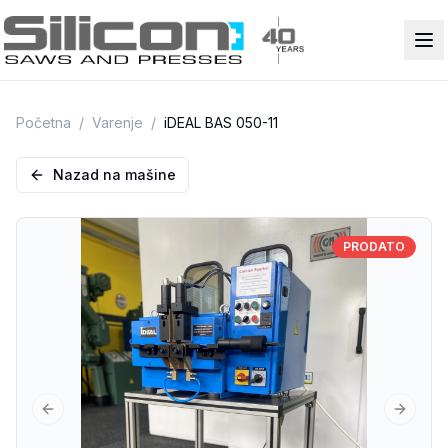
Početna
/
Varenje
/
iDEAL BAS 050-11
Nazad na mašine
PRODATO
Previous slide
Next sl