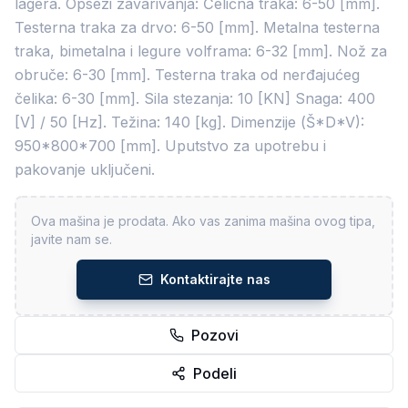
lagera. Opsezi zavarivanja: Čelična traka: 6-50 [mm].
Testerna traka za drvo: 6-50 [mm]. Metalna testerna
traka, bimetalna i legure volframa: 6-32 [mm]. Nož za
obruče: 6-30 [mm]. Testerna traka od nerđajućeg
čelika: 6-30 [mm]. Sila stezanja: 10 [KN] Snaga: 400
[V] / 50 [Hz]. Težina: 140 [kg]. Dimenzije (Š*D*V):
950*800*700 [mm]. Uputstvo za upotrebu i
pakovanje uključeni.
Ova mašina je prodata. Ako vas zanima mašina ovog tipa,
javite nam se.
Kontaktirajte nas
Pozovi
Podeli