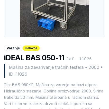
Varenje
Polovna
iDEAL BAS 050-11
Ref. 11026
Mašina za zavarivanje tračnih testera
•
2000
•
ID: 11026
Tip: BAS 050-11. Mašina za varenje na bazi otpora.
Hidraulično stezanje. Godina proizvodnje: 2000. Širina
trake do 50 mm. Mašina ofarbana u radnom stanju.
Vari testerne trake za drvo ili metal. Isporuka sa