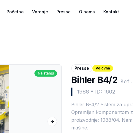
Početna
Varenje
Presse
O nama
Kontakt
Presse
Polovna
Na stanju
Bihler B4/2
Ref.
1988
•
ID: 16021
Bihler B-4/2 Sistem za upra
Opremljen komponentom za 
proizvodnje: 1988/04. Nema
Next slide
mašine.