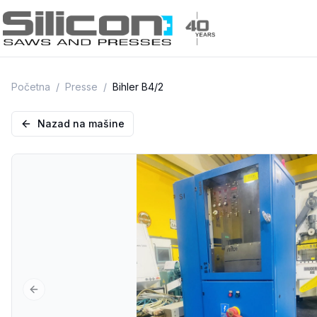
Početna
/
Presse
/
Bihler B4/2
Nazad na mašine
Previous slide