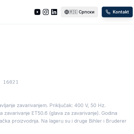
🇷🇸
Српски
Kontakt
 16021
vljanje zavarivanjem. Priključak: 400 V, 50 Hz.
zavarivanje ET50.6 (glava za zavarivanje). Godina
čka proizvodnja. Na lageru su i druge Bihler i Bruderer