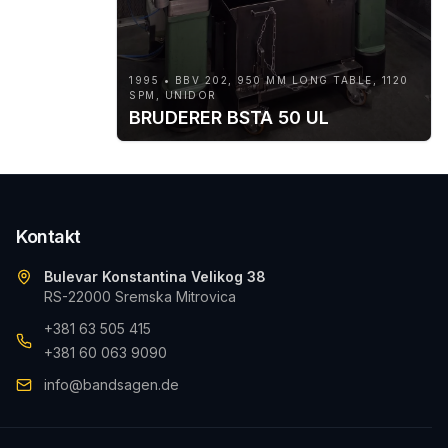
1995 • BBV 202, 950 MM LONG TABLE, 1120
SPM, UNIDOR
BRUDERER BSTA 50 UL
Kontakt
Bulevar Konstantina Velikog 38
RS-22000 Sremska Mitrovica
+381 63 505 415
+381 60 063 9090
info@bandsagen.de