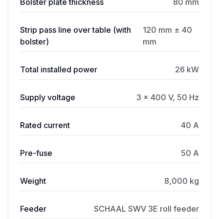
Bolster plate thickness
80 mm
Strip pass line over table (with
120 mm ± 40
bolster)
mm
Total installed power
26 kW
Supply voltage
3 × 400 V, 50 Hz
Rated current
40 A
Pre-fuse
50 A
Weight
8,000 kg
Feeder
SCHAAL SWV 3E roll feeder