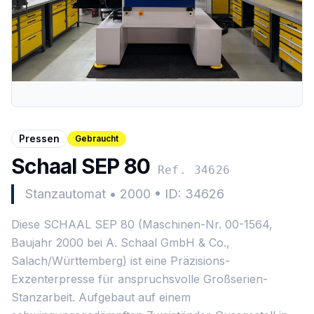
Pressen
Gebraucht
Schaal SEP 80
Ref. 34626
Stanzautomat
•
2000
•
ID: 34626
Diese SCHAAL SEP 80 (Maschinen-Nr. 00-1564,
Baujahr 2000 bei A. Schaal GmbH & Co.,
Salach/Württemberg) ist eine Präzisions-
Exzenterpresse für anspruchsvolle Großserien-
Stanzarbeit. Aufgebaut auf einem