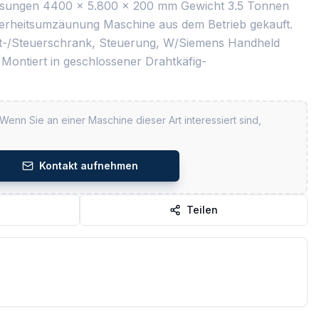
sungen 4400 x 5.800 x 200 mm Gewicht 3.5 Tonnen
cherheitsumzäunung Maschine aus dem Betrieb gekauft.
lt-/Steuerschrank, Steuerung, W/Siemens Handheld
Montiert in geschlossener Drahtkäfig-
 Wenn Sie an einer Maschine dieser Art interessiert sind,
Kontakt aufnehmen
Teilen