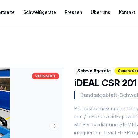
rtseite
Schweißgeräte
Pressen
Über uns
Kontakt
Schweißgeräte
Generalübe
VERKAUFT
iDEAL CSR 201
Bandsägeblatt-Schwe
Produktabmessungen Länge
mm / 5.9 Schweißkapazität
Mit Fernbedienung SIEME
Next slide
integriertem Teach-In-Prog