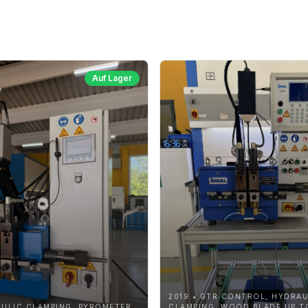
Auf Lager
2019 • GTR CONTROL, HYDRAU
AULIC CLAMPING, PYROMETER,
CLAMPING, WOOD BLADE UP T