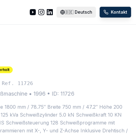
🇩🇪
Deutsch
Kontakt
rholt
Ref. 11726
ißmaschine
•
1996
•
ID: 11726
 1800 mm / 78.75″ Breite 750 mm / 47.2″ Höhe 200
 125 kVa Schweißzylinder 5.0 kN Schweißkraft 10 KN
NS Schweißsteuerung 128 Schweißprogramme mit
rammieren mit X-, Y- und Z-Achse Inklusive Drehtisch /