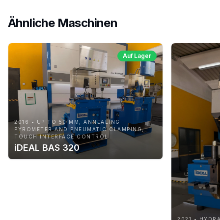
Ähnliche Maschinen
Auf Lager
2016 • UP TO 50 MM, ANNEALING
PYROMETER AND PNEUMATIC CLAMPING,
TOUCH INTERFACE CONTROL
iDEAL BAS 320
2021 • HYDR