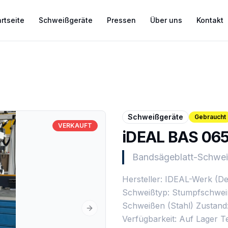
rtseite
Schweißgeräte
Pressen
Über uns
Kontakt
Schweißgeräte
Gebraucht
VERKAUFT
iDEAL BAS 065
Bandsägeblatt-Schwe
Hersteller: IDEAL-Werk (De
Schweißtyp: Stumpfschwei
Schweißen (Stahl) Zustand:
Next slide
Verfügbarkeit: Auf Lager T