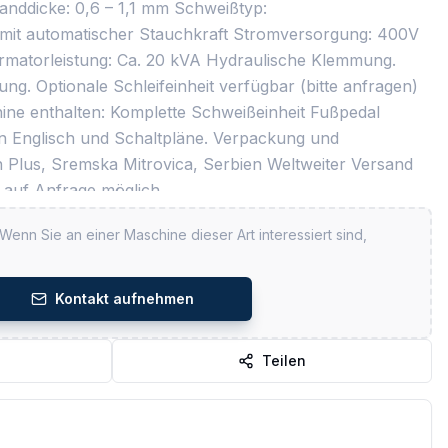
anddicke: 0,6 – 1,1 mm Schweißtyp:
it automatischer Stauchkraft Stromversorgung: 400V
rmatorleistung: Ca. 20 kVA Hydraulische Klemmung.
g. Optionale Schleifeinheit verfügbar (bitte anfragen)
ine enthalten: Komplette Schweißeinheit Fußpedal
n Englisch und Schaltpläne. Verpackung und
on Plus, Sremska Mitrovica, Serbien Weltweiter Versand
 auf Anfrage möglich.
 Wenn Sie an einer Maschine dieser Art interessiert sind,
Kontakt aufnehmen
Teilen