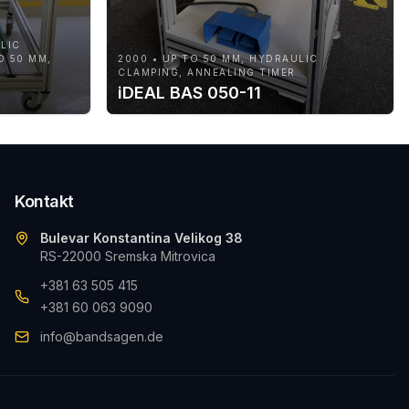
LIC
O 50 MM,
2000 • UP TO 50 MM, HYDRAULIC
CLAMPING, ANNEALING TIMER
iDEAL BAS 050-11
Kontakt
Bulevar Konstantina Velikog 38
RS-22000 Sremska Mitrovica
+381 63 505 415
+381 60 063 9090
info@bandsagen.de