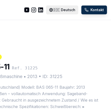
🇩🇪
Deutsch
Kontakt
-11
Ref. 31225
ißmaschine
•
2013
•
ID: 31225
utschland) Modell: BAS 065-11 Baujahr: 2013
ßen – vollautomatisch Anwendung: Sageband-
 Gebraucht in ausgezeichnetem Zustand / Wie es ist
echnische Spezifikationen: Schweißbereich: ▸