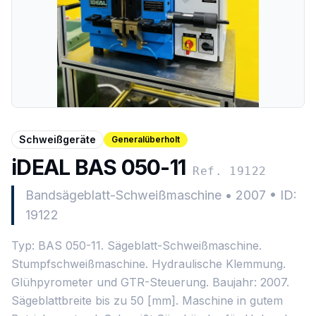
Schweißgeräte
Generalüberholt
iDEAL BAS 050-11
Ref. 19122
Bandsägeblatt-Schweißmaschine
•
2007
•
ID:
19122
Typ: BAS 050-11. Sägeblatt-Schweißmaschine.
Stumpfschweißmaschine. Hydraulische Klemmung.
Glühpyrometer und GTR-Steuerung. Baujahr: 2007.
Sägeblattbreite bis zu 50 [mm]. Maschine in gutem