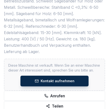
Betriebszustand. Schweißt Sägebänder für Holz oder
Metall. Schweißbereiche: Stahlband C <0,3%: 6-50
[mm]. Sägeband für Holz: 6-50 [mm].
Metallsägeband, bimetallisch und Wolframlegierungen:
6-32 [mm]. Reifenschneider: 6-30 [mm].
Edelstahlsägeband: 15-30 [mm]. Klemmkraft: 10 [kN].
Leistung: 400 [V] / 50 [Hz]. Gewicht: ca. 180 [kg].
Benutzerhandbuch und Verpackung enthalten.
Lieferung ab Lager.
Diese Maschine ist verkauft. Wenn Sie an einer Maschine
dieser Art interessiert sind, sprechen Sie uns bitte an.
Kontakt aufnehmen
Anrufen
Teilen