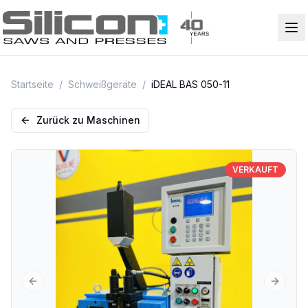
Startseite
/
Schweißgeräte
/
iDEAL BAS 050-11
Zurück zu Maschinen
VERKAUFT
Previous slide
Next sl