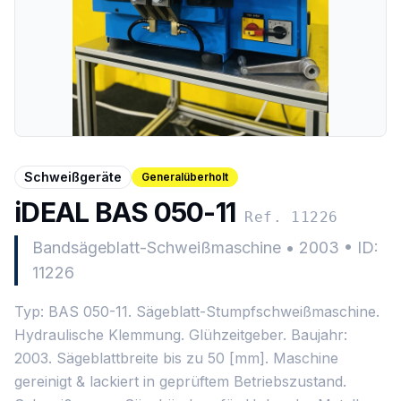
Schweißgeräte
Generalüberholt
iDEAL BAS 050-11
Ref. 11226
Bandsägeblatt-Schweißmaschine
•
2003
•
ID:
11226
Typ: BAS 050-11. Sägeblatt-Stumpfschweißmaschine.
Hydraulische Klemmung. Glühzeitgeber. Baujahr:
2003. Sägeblattbreite bis zu 50 [mm]. Maschine
gereinigt & lackiert in geprüftem Betriebszustand.