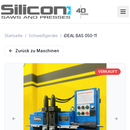
Startseite
/
Schweißgeräte
/
iDEAL BAS 050-11
Zurück zu Maschinen
VERKAUFT
Previous slide
Next sl