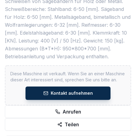
Schweißen von Sägebändern für Holz oder Metall.
Schweißbereiche: Stahlband: 6-50 [mm]. Sägeband
für Holz: 6-50 [mm]. Metallsägeband, bimetallisch und
Wolframlegierungen: 6-32 [mm]. Reifmesser: 6-30
[mm]. Edelstahlsägeband: 6-30 [mm]. Klemmkraft: 10
[KN]. Leistung: 400 [V] / 50 [Hz]. Gewicht: 150 [kg].
Abmessungen (B*T*H): 950*800*700 [mm].
Betriebsanleitung und Verpackung enthalten.
Diese Maschine ist verkauft. Wenn Sie an einer Maschine
dieser Art interessiert sind, sprechen Sie uns bitte an.
Kontakt aufnehmen
Anrufen
Teilen