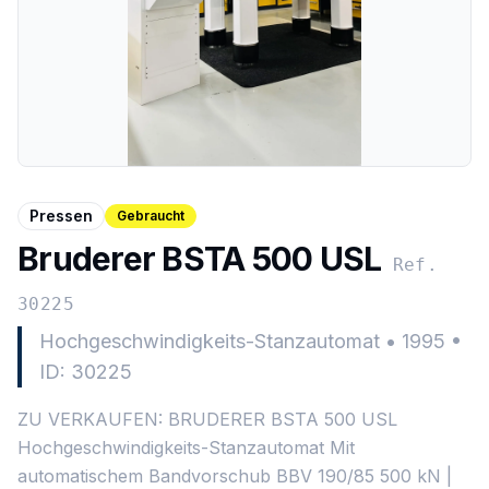
Pressen
Gebraucht
Bruderer BSTA 500 USL
Ref.
30225
Hochgeschwindigkeits-Stanzautomat
•
1995
•
ID: 30225
ZU VERKAUFEN: BRUDERER BSTA 500 USL
Hochgeschwindigkeits-Stanzautomat Mit
automatischem Bandvorschub BBV 190/85 500 kN |