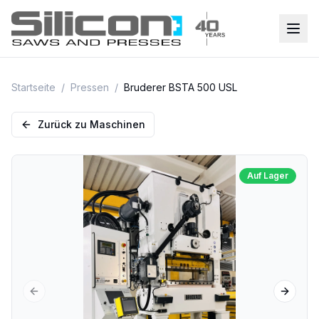
Startseite
/
Pressen
/
Bruderer BSTA 500 USL
Zurück zu Maschinen
Auf Lager
Previous slide
Next sl