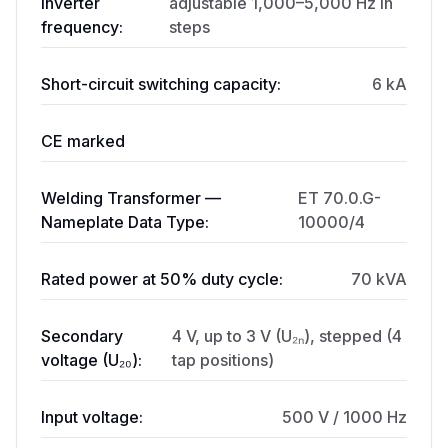
Inverter
adjustable 1,000–5,000 Hz in
frequency:
steps
Short-circuit switching capacity:
6 kA
CE marked
Welding Transformer —
ET 70.0.G-
Nameplate Data Type:
10000/4
Rated power at 50% duty cycle:
70 kVA
Secondary
4 V, up to 3 V (U₂ₙ), stepped (4
voltage (U₂₀):
tap positions)
Input voltage:
500 V / 1000 Hz