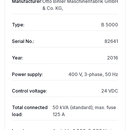
Manufacturer:
Otto Bihler Maschinenfabrik GmbH
& Co. KG,
Type:
B 5000
Serial No.:
82641
Year:
2016
Power supply:
400 V, 3-phase, 50 Hz
Control voltage:
24 VDC
Total connected
50 kVA (standard); max. fuse
load:
125 A