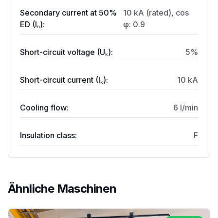
Secondary current at 50%
10 kA (rated), cos
ED (Iₙ):
φ: 0.9
Short-circuit voltage (Uₖ):
5%
Short-circuit current (Iₖ):
10 kA
Cooling flow:
6 l/min
Insulation class:
F
Ähnliche Maschinen