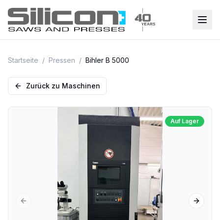
Startseite
/
Pressen
/
Bihler B 5000
Zurück zu Maschinen
Auf Lager
Previous slide
Next sl