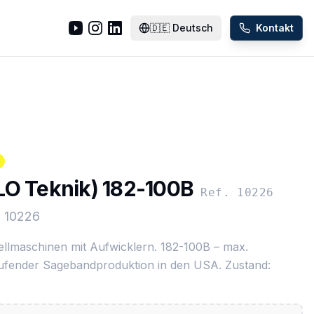
🇩🇪
Deutsch
Kontakt
LO Teknik) 182-100B
Ref. 10226
: 10226
ellmaschinen mit Aufwicklern. 182-100B – max.
ufender Sagebandproduktion in den USA. Zustand: