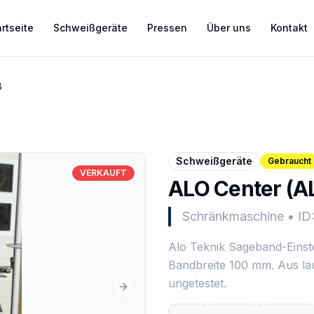
rtseite
Schweißgeräte
Pressen
Über uns
Kontakt
B
Schweißgeräte
Gebraucht
VERKAUFT
ALO Center (A
Schränkmaschine
•
ID
Alo Teknik Sageband-Einst
Bandbreite 100 mm. Aus la
ungetestet.
Next slide